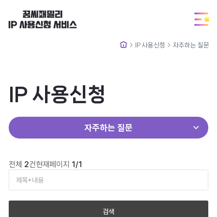
메
인
으
IP 사용신청
자주하는 질문
로
메
이
인
동
으
로
IP 사용신청
이
동
자주하는 질문
자주묻는 질문 게시판
전체
2
건
현재페이지
1/1
검색