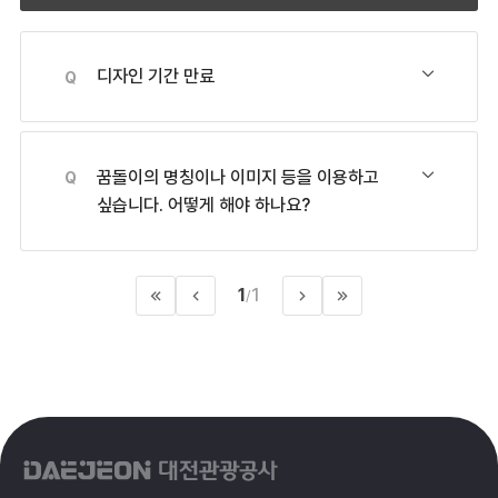
디자인 기간 만료
꿈돌이의 명칭이나 이미지 등을 이용하고
싶습니다. 어떻게 해야 하나요?
1
1
/
처
이
>
마
음
전
다
지
으
페
음
막
로
이
페
으
지
이
로
지
대
전